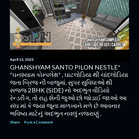
April 13, 2023
GHANSHYAM SANTO PILON NESTLE*
*ઘનશ્યામ કોમ્પલેક્ષ* , ઘાટલોડિયા થી ચાંદલોડિયા
જતા બ્રિજ ની બાજુમાં. સુપર સુવિધાઓ થી
સજ્જ 2BHK (SIDE) નો અદભુત વીડિયો
રેન્ડરીંગ, તો રાહ શેની જુઓ છો જોડાઈ જાઓ આ
સંઘ માં કે જ્યાં જૂના માળખાને મળે છે આવનાર
ભવિષ્ય માટેનું અદભુત નવલું નજરાણું .
Share
Post a Comment