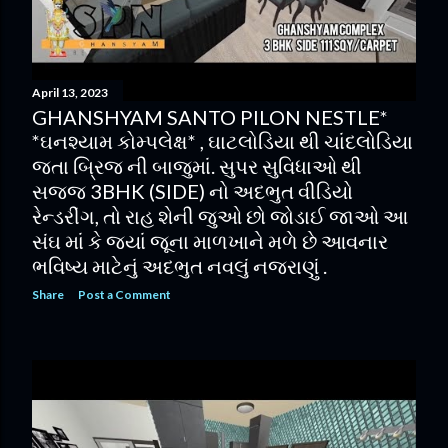
April 13, 2023
GHANSHYAM SANTO PILON NESTLE*
*ઘનશ્યામ કોમ્પલેક્ષ* , ઘાટલોડિયા થી ચાંદલોડિયા
જતા બ્રિજ ની બાજુમાં. સુપર સુવિધાઓ થી
સજ્જ 3BHK (SIDE) નો અદભુત વીડિયો
રેન્ડરીંગ, તો રાહ શેની જુઓ છો જોડાઈ જાઓ આ
સંઘ માં કે જ્યાં જૂના માળખાને મળે છે આવનાર
ભવિષ્ય માટેનું અદભુત નવલું નજરાણું .
Share
Post a Comment