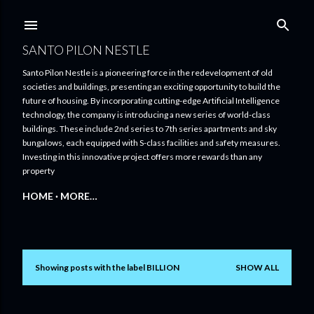
Skip to main content
SANTO PILON NESTLE
Santo Pilon Nestle is a pioneering force in the redevelopment of old
societies and buildings, presenting an exciting opportunity to build the
future of housing. By incorporating cutting-edge Artificial Intelligence
technology, the company is introducing a new series of world-class
buildings. These include 2nd series to 7th series apartments and sky
bungalows, each equipped with S-class facilities and safety measures.
Investing in this innovative project offers more rewards than any
property
HOME
MORE…
Showing posts with the label
BILLION
SHOW ALL
P
o