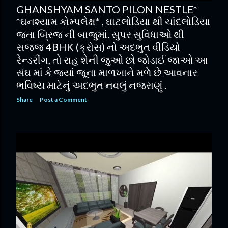
GHANSHYAM SANTO PILON NESTLE*
*ઘનશ્યામ કોમ્પલેક્ષ* , ઘાટલોડિયા થી ચાંદલોડિયા
જતા બ્રિજ ની બાજુમાં. સુપર સુવિધાઓ થી
સજ્જ 4BHK (ક્રોસ) નો અદભુત વીડિયો
રેન્ડરીંગ, તો રાહ શેની જુઓ છો જોડાઈ જાઓ આ
સંઘ માં કે જ્યાં જૂના માળખાને મળે છે આવનાર
ભવિષ્ય માટેનું અદભુત નવલું નજરાણું .
Share
Post a Comment